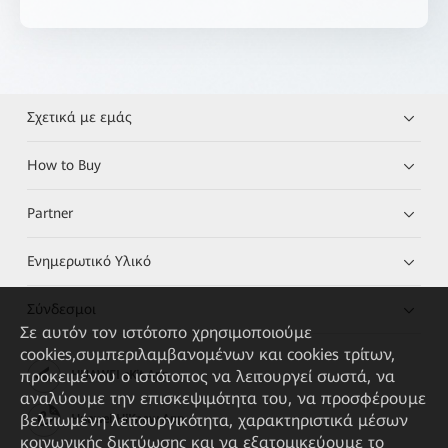
Σχετικά με εμάς
How to Buy
Partner
Ενημερωτικό Υλικό
Σύνδεσμοι
Σε αυτόν τον ιστότοπο χρησιμοποιούμε
cookies,συμπεριλαμβανομένων και cookies τρίτων,
προκειμένου ο ιστότοπος να λειτουργεί σωστά, να
HUAWEI eKit App
αναλύουμε την επισκεψιμότητα του, να προσφέρουμε
βελτιωμένη λειτουργικότητα, χαρακτηριστικά μέσων
Huawei HiKnow App
κοινωνικής δικτύωσης και να εξατομικεύουμε το