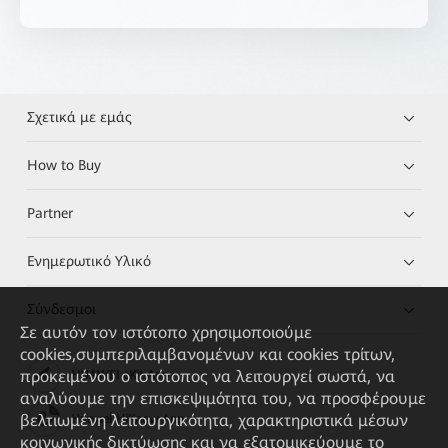
Σχετικά με εμάς
How to Buy
Partner
Ενημερωτικό Υλικό
Σύνδεσμοι
Σε αυτόν τον ιστότοπο χρησιμοποιούμε
cookies,συμπεριλαμβανομένων και cookies τρίτων,
προκειμένου ο ιστότοπος να λειτουργεί σωστά, να
HUAWEI eKit App
αναλύουμε την επισκεψιμότητα του, να προσφέρουμε
βελτιωμένη λειτουργικότητα, χαρακτηριστικά μέσων
Huawei HiKnow App
κοινωνικής δικτύωσης και να εξατομικεύουμε το