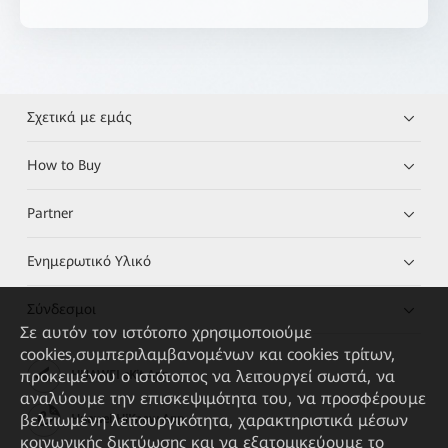
Σχετικά με εμάς
How to Buy
Partner
Ενημερωτικό Υλικό
Σύνδεσμοι
Σε αυτόν τον ιστότοπο χρησιμοποιούμε
cookies,συμπεριλαμβανομένων και cookies τρίτων,
προκειμένου ο ιστότοπος να λειτουργεί σωστά, να
HUAWEI eKit App
αναλύουμε την επισκεψιμότητα του, να προσφέρουμε
βελτιωμένη λειτουργικότητα, χαρακτηριστικά μέσων
Huawei HiKnow App
κοινωνικής δικτύωσης και να εξατομικεύουμε το