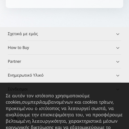
Σχετικά με εμάς
How to Buy
Partner
Ενημερωτικό Υλικό
Σύνδεσμοι
Σε αυτόν τον ιστότοπο χρησιμοποιούμε
cookies,συμπεριλαμβανομένων και cookies τρίτων,
προκειμένου ο ιστότοπος να λειτουργεί σωστά, να
HUAWEI eKit App
αναλύουμε την επισκεψιμότητα του, να προσφέρουμε
βελτιωμένη λειτουργικότητα, χαρακτηριστικά μέσων
Huawei HiKnow App
κοινωνικής δικτύωσης και να εξατομικεύουμε το