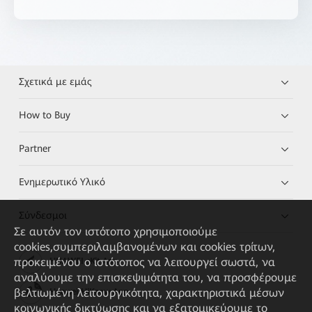
Σχετικά με εμάς
How to Buy
Partner
Ενημερωτικό Υλικό
Σύνδεσμοι
Σε αυτόν τον ιστότοπο χρησιμοποιούμε
cookies,συμπεριλαμβανομένων και cookies τρίτων,
προκειμένου ο ιστότοπος να λειτουργεί σωστά, να
HUAWEI eKit App
αναλύουμε την επισκεψιμότητα του, να προσφέρουμε
βελτιωμένη λειτουργικότητα, χαρακτηριστικά μέσων
Huawei HiKnow App
κοινωνικής δικτύωσης και να εξατομικεύουμε το