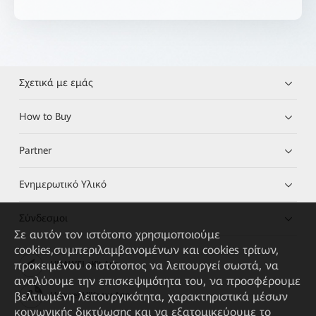
Σχετικά με εμάς
How to Buy
Partner
Ενημερωτικό Υλικό
Σύνδεσμοι
Σε αυτόν τον ιστότοπο χρησιμοποιούμε
cookies,συμπεριλαμβανομένων και cookies τρίτων,
προκειμένου ο ιστότοπος να λειτουργεί σωστά, να
HUAWEI eKit App
αναλύουμε την επισκεψιμότητα του, να προσφέρουμε
βελτιωμένη λειτουργικότητα, χαρακτηριστικά μέσων
Huawei HiKnow App
κοινωνικής δικτύωσης και να εξατομικεύουμε το