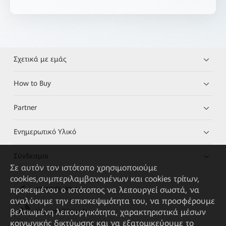
Σχετικά με εμάς
How to Buy
Partner
Ενημερωτικό Υλικό
Σύνδεσμοι
Σε αυτόν τον ιστότοπο χρησιμοποιούμε
cookies,συμπεριλαμβανομένων και cookies τρίτων,
προκειμένου ο ιστότοπος να λειτουργεί σωστά, να
HUAWEI eKit App
αναλύουμε την επισκεψιμότητα του, να προσφέρουμε
βελτιωμένη λειτουργικότητα, χαρακτηριστικά μέσων
Huawei HiKnow App
κοινωνικής δικτύωσης και να εξατομικεύουμε το