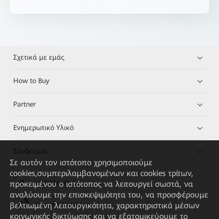
Σχετικά με εμάς
How to Buy
Partner
Ενημερωτικό Υλικό
Σύνδεσμοι
Σε αυτόν τον ιστότοπο χρησιμοποιούμε
cookies,συμπεριλαμβανομένων και cookies τρίτων,
προκειμένου ο ιστότοπος να λειτουργεί σωστά, να
HUAWEI eKit App
αναλύουμε την επισκεψιμότητα του, να προσφέρουμε
βελτιωμένη λειτουργικότητα, χαρακτηριστικά μέσων
Huawei HiKnow App
κοινωνικής δικτύωσης και να εξατομικεύουμε το