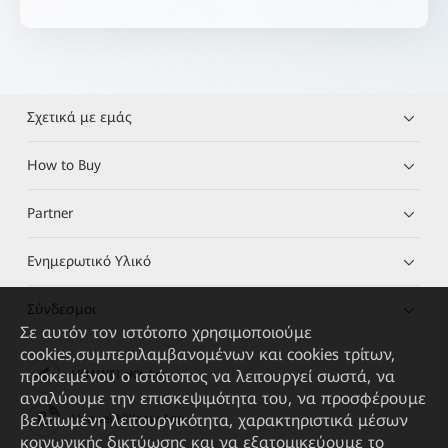
Σχετικά με εμάς
How to Buy
Partner
Ενημερωτικό Υλικό
Σύνδεσμοι
Σε αυτόν τον ιστότοπο χρησιμοποιούμε
cookies,συμπεριλαμβανομένων και cookies τρίτων,
προκειμένου ο ιστότοπος να λειτουργεί σωστά, να
HUAWEI eKit App
αναλύουμε την επισκεψιμότητα του, να προσφέρουμε
βελτιωμένη λειτουργικότητα, χαρακτηριστικά μέσων
Huawei HiKnow App
κοινωνικής δικτύωσης και να εξατομικεύουμε το