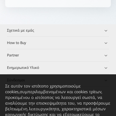
Σχετικά με εμάς
How to Buy
Partner
Ενημερωτικό Υλικό
Σύνδεσμοι
Σε αυτόν τον ιστότοπο χρησιμοποιούμε
cookies,συμπεριλαμβανομένων και cookies τρίτων,
προκειμένου ο ιστότοπος να λειτουργεί σωστά, να
HUAWEI eKit App
αναλύουμε την επισκεψιμότητα του, να προσφέρουμε
βελτιωμένη λειτουργικότητα, χαρακτηριστικά μέσων
Huawei HiKnow App
κοινωνικής δικτύωσης και να εξατομικεύουμε το