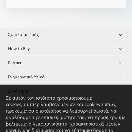
Σχετικά με εμάς
How to Buy
Partner
Ενημερωτικό Υλικό
Σύνδεσμοι
Σε αυτόν τον ιστότοπο χρησιμοποιούμε
cookies,συμπεριλαμβανομένων και cookies τρίτων,
προκειμένου ο ιστότοπος να λειτουργεί σωστά, να
HUAWEI eKit App
αναλύουμε την επισκεψιμότητα του, να προσφέρουμε
βελτιωμένη λειτουργικότητα, χαρακτηριστικά μέσων
Huawei HiKnow App
κοινωνικής δικτύωσης και να εξατομικεύουμε το