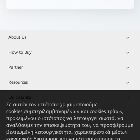
About Us
How to Buy
Partner
Resources
Quick Links
Σε αυτόν τον ιστότοπο χρησιμοποιούμε
cookies,συμπεριλαμβανομένων και cookies τρίτων,
προκειμένου ο ιστότοπος να λειτουργεί σωστά, να
HUAWEI eKit App
αναλύουμε την επισκεψιμότητα του, να προσφέρουμε
βελτιωμένη λειτουργικότητα, χαρακτηριστικά μέσων
Huawei HiKnow App
κοινωνικής δικτύωσης και να εξατομικεύουμε το