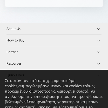
About Us
How to Buy
Partner
Resources
Quick Links
Σε αυτόν τον ιστότοπο χρησιμοποιούμε
cookies,συμπεριλαμβανομένων και cookies τρίτων,
προκειμένου ο ιστότοπος να λειτουργεί σωστά, να
HUAWEI eKit App
αναλύουμε την επισκεψιμότητα του, να προσφέρουμε
βελτιωμένη λειτουργικότητα, χαρακτηριστικά μέσων
Huawei HiKnow App
κοινωνικής δικτύωσης και να εξατομικεύουμε το