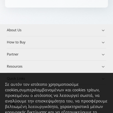
About Us
How to Buy
Partner
Resources
Quick Links
Σε αυτόν τον ιστότοπο χρησιμοποιούμε
cookies,συμπεριλαμβανομένων και cookies τρίτων,
προκειμένου ο ιστότοπος να λειτουργεί σωστά, να
HUAWEI eKit App
αναλύουμε την επισκεψιμότητα του, να προσφέρουμε
βελτιωμένη λειτουργικότητα, χαρακτηριστικά μέσων
Huawei HiKnow App
κοινωνικής δικτύωσης και να εξατομικεύουμε το