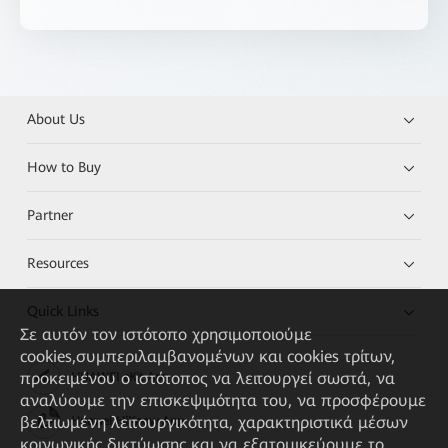
About Us
How to Buy
Partner
Resources
Quick Links
Σε αυτόν τον ιστότοπο χρησιμοποιούμε
cookies,συμπεριλαμβανομένων και cookies τρίτων,
προκειμένου ο ιστότοπος να λειτουργεί σωστά, να
HUAWEI eKit App
αναλύουμε την επισκεψιμότητα του, να προσφέρουμε
βελτιωμένη λειτουργικότητα, χαρακτηριστικά μέσων
Huawei HiKnow App
κοινωνικής δικτύωσης και να εξατομικεύουμε το