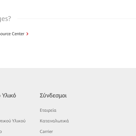
ges?
ource Center
 Υλικό
Σύνδεσμοι
ς
Εταιρεία
τικού Υλικού
Καταναλωτικά
o
Carrier