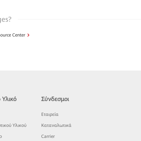
ges?
ource Center
 Υλικό
Σύνδεσμοι
ς
Εταιρεία
τικού Υλικού
Καταναλωτικά
o
Carrier