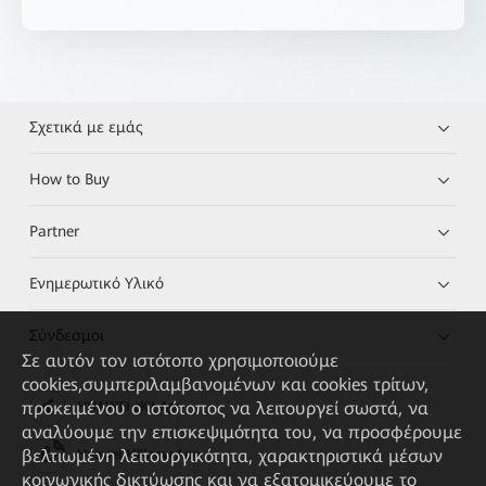
Σχετικά με εμάς
How to Buy
Partner
Ενημερωτικό Υλικό
Σύνδεσμοι
Σε αυτόν τον ιστότοπο χρησιμοποιούμε
cookies,συμπεριλαμβανομένων και cookies τρίτων,
προκειμένου ο ιστότοπος να λειτουργεί σωστά, να
HUAWEI eKit App
αναλύουμε την επισκεψιμότητα του, να προσφέρουμε
βελτιωμένη λειτουργικότητα, χαρακτηριστικά μέσων
Huawei HiKnow App
κοινωνικής δικτύωσης και να εξατομικεύουμε το