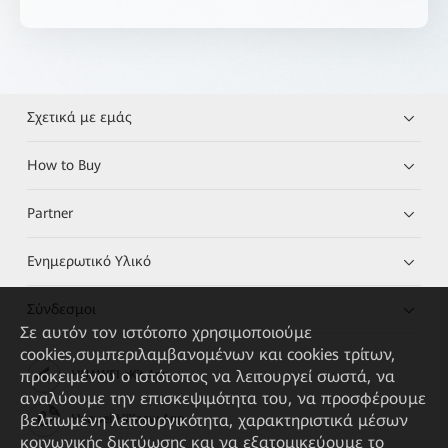
Σχετικά με εμάς
How to Buy
Partner
Ενημερωτικό Υλικό
Σύνδεσμοι
Σε αυτόν τον ιστότοπο χρησιμοποιούμε
cookies,συμπεριλαμβανομένων και cookies τρίτων,
προκειμένου ο ιστότοπος να λειτουργεί σωστά, να
HUAWEI eKit App
αναλύουμε την επισκεψιμότητα του, να προσφέρουμε
βελτιωμένη λειτουργικότητα, χαρακτηριστικά μέσων
Huawei HiKnow App
κοινωνικής δικτύωσης και να εξατομικεύουμε το