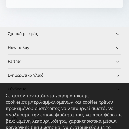
Σχετικά με εμάς
How to Buy
Partner
Ενημερωτικό Υλικό
Σύνδεσμοι
Σε αυτόν τον ιστότοπο χρησιμοποιούμε
cookies,συμπεριλαμβανομένων και cookies τρίτων,
προκειμένου ο ιστότοπος να λειτουργεί σωστά, να
HUAWEI eKit App
αναλύουμε την επισκεψιμότητα του, να προσφέρουμε
βελτιωμένη λειτουργικότητα, χαρακτηριστικά μέσων
Huawei HiKnow App
κοινωνικής δικτύωσης και να εξατομικεύουμε το