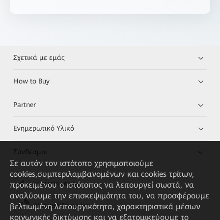
Σχετικά με εμάς
How to Buy
Partner
Ενημερωτικό Υλικό
Σύνδεσμοι
Σε αυτόν τον ιστότοπο χρησιμοποιούμε
cookies,συμπεριλαμβανομένων και cookies τρίτων,
προκειμένου ο ιστότοπος να λειτουργεί σωστά, να
HUAWEI eKit App
αναλύουμε την επισκεψιμότητα του, να προσφέρουμε
βελτιωμένη λειτουργικότητα, χαρακτηριστικά μέσων
Huawei HiKnow App
κοινωνικής δικτύωσης και να εξατομικεύουμε το