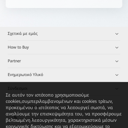
Σχετικά με εμάς
How to Buy
Partner
Ενημερωτικό Υλικό
Σύνδεσμοι
Σε αυτόν τον ιστότοπο χρησιμοποιούμε
cookies,συμπεριλαμβανομένων και cookies τρίτων,
προκειμένου ο ιστότοπος να λειτουργεί σωστά, να
HUAWEI eKit App
αναλύουμε την επισκεψιμότητα του, να προσφέρουμε
βελτιωμένη λειτουργικότητα, χαρακτηριστικά μέσων
Huawei HiKnow App
κοινωνικής δικτύωσης και να εξατομικεύουμε το