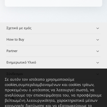
Σχετικά με εμάς
How to Buy
Partner
Ενημερωτικό Υλικό
Σύνδεσμοι
Σε αυτόν τον ιστότοπο χρησιμοποιούμε
cookies,συμπεριλαμβανομένων και cookies τρίτων,
προκειμένου ο ιστότοπος να λειτουργεί σωστά, να
HUAWEI eKit App
αναλύουμε την επισκεψιμότητα του, να προσφέρουμε
βελτιωμένη λειτουργικότητα, χαρακτηριστικά μέσων
Huawei HiKnow App
κοινωνικής δικτύωσης και να εξατομικεύουμε το