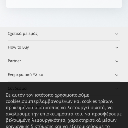
Σχετικά με εμάς
How to Buy
Partner
Ενημερωτικό Υλικό
Σύνδεσμοι
Σε αυτόν τον ιστότοπο χρησιμοποιούμε
cookies,συμπεριλαμβανομένων και cookies τρίτων,
προκειμένου ο ιστότοπος να λειτουργεί σωστά, να
HUAWEI eKit App
αναλύουμε την επισκεψιμότητα του, να προσφέρουμε
βελτιωμένη λειτουργικότητα, χαρακτηριστικά μέσων
Huawei HiKnow App
κοινωνικής δικτύωσης και να εξατομικεύουμε το