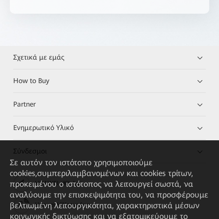
Σχετικά με εμάς
How to Buy
Partner
Ενημερωτικό Υλικό
Σύνδεσμοι
Σε αυτόν τον ιστότοπο χρησιμοποιούμε
cookies,συμπεριλαμβανομένων και cookies τρίτων,
προκειμένου ο ιστότοπος να λειτουργεί σωστά, να
HUAWEI eKit App
αναλύουμε την επισκεψιμότητα του, να προσφέρουμε
βελτιωμένη λειτουργικότητα, χαρακτηριστικά μέσων
Huawei HiKnow App
κοινωνικής δικτύωσης και να εξατομικεύουμε το