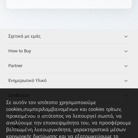
Σχετικά με εμάς
How to Buy
Partner
Ενημερωτικό Υλικό
Σύνδεσμοι
Σε αυτόν τον ιστότοπο χρησιμοποιούμε
cookies,συμπεριλαμβανομένων και cookies τρίτων,
προκειμένου ο ιστότοπος να λειτουργεί σωστά, να
HUAWEI eKit App
αναλύουμε την επισκεψιμότητα του, να προσφέρουμε
βελτιωμένη λειτουργικότητα, χαρακτηριστικά μέσων
Huawei HiKnow App
κοινωνικής δικτύωσης και να εξατομικεύουμε το