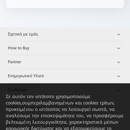
Σχετικά με εμάς
How to Buy
Partner
Ενημερωτικό Υλικό
Σύνδεσμοι
Σε αυτόν τον ιστότοπο χρησιμοποιούμε
cookies,συμπεριλαμβανομένων και cookies τρίτων,
προκειμένου ο ιστότοπος να λειτουργεί σωστά, να
HUAWEI eKit App
αναλύουμε την επισκεψιμότητα του, να προσφέρουμε
βελτιωμένη λειτουργικότητα, χαρακτηριστικά μέσων
Huawei HiKnow App
κοινωνικής δικτύωσης και να εξατομικεύουμε το