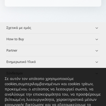
Σχετικά με εμάς
How to Buy
Partner
Ενημερωτικό Υλικό
Σύνδεσμοι
Σε αυτόν τον ιστότοπο χρησιμοποιούμε
cookies,συμπεριλαμβανομένων και cookies τρίτων,
προκειμένου ο ιστότοπος να λειτουργεί σωστά, να
HUAWEI eKit App
αναλύουμε την επισκεψιμότητα του, να προσφέρουμε
βελτιωμένη λειτουργικότητα, χαρακτηριστικά μέσων
Huawei HiKnow App
κοινωνικής δικτύωσης και να εξατομικεύουμε το