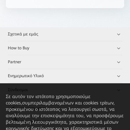
Σχετικά με εμάς
How to Buy
Partner
Ενημερωτικό Υλικό
Σύνδεσμοι
Σε αυτόν τον ιστότοπο χρησιμοποιούμε
cookies,συμπεριλαμβανομένων και cookies τρίτων,
προκειμένου ο ιστότοπος να λειτουργεί σωστά, να
HUAWEI eKit App
αναλύουμε την επισκεψιμότητα του, να προσφέρουμε
βελτιωμένη λειτουργικότητα, χαρακτηριστικά μέσων
Huawei HiKnow App
κοινωνικής δικτύωσης και να εξατομικεύουμε το