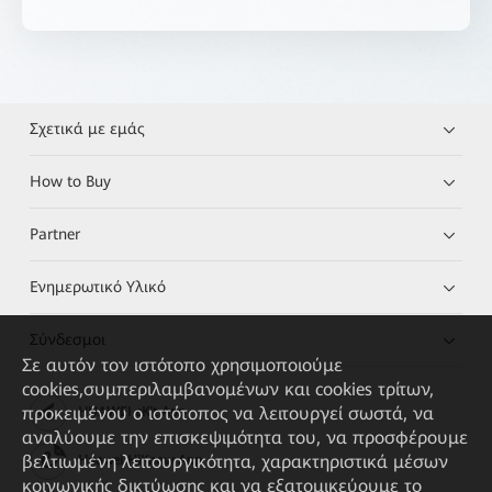
Σχετικά με εμάς
How to Buy
Partner
Ενημερωτικό Υλικό
Σύνδεσμοι
Σε αυτόν τον ιστότοπο χρησιμοποιούμε
cookies,συμπεριλαμβανομένων και cookies τρίτων,
προκειμένου ο ιστότοπος να λειτουργεί σωστά, να
HUAWEI eKit App
αναλύουμε την επισκεψιμότητα του, να προσφέρουμε
βελτιωμένη λειτουργικότητα, χαρακτηριστικά μέσων
Huawei HiKnow App
κοινωνικής δικτύωσης και να εξατομικεύουμε το