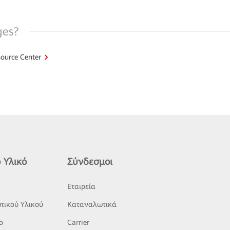
ges?
ource Center
 Υλικό
Σύνδεσμοι
ς
Εταιρεία
τικού Υλικού
Καταναλωτικά
o
Carrier