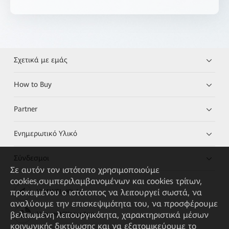
Σχετικά με εμάς
How to Buy
Partner
Ενημερωτικό Υλικό
Σύνδεσμοι
Σε αυτόν τον ιστότοπο χρησιμοποιούμε
cookies,συμπεριλαμβανομένων και cookies τρίτων,
προκειμένου ο ιστότοπος να λειτουργεί σωστά, να
HUAWEI eKit App
αναλύουμε την επισκεψιμότητα του, να προσφέρουμε
βελτιωμένη λειτουργικότητα, χαρακτηριστικά μέσων
Huawei HiKnow App
κοινωνικής δικτύωσης και να εξατομικεύουμε το