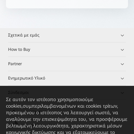
Σχετικά με εμάς
How to Buy
Partner
Ενημερωτικό Υλικό
Σύνδεσμοι
Σε αυτόν τον ιστότοπο χρησιμοποιούμε
cookies,συμπεριλαμβανομένων και cookies τρίτων,
προκειμένου ο ιστότοπος να λειτουργεί σωστά, να
HUAWEI eKit App
αναλύουμε την επισκεψιμότητα του, να προσφέρουμε
βελτιωμένη λειτουργικότητα, χαρακτηριστικά μέσων
Huawei HiKnow App
κοινωνικής δικτύωσης και να εξατομικεύουμε το