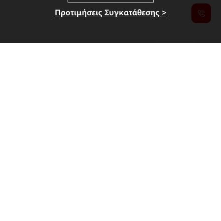
Προτιμήσεις Συγκατάθεσης >
Λανσάρισμα MWC 2026
Λύσεις για την εποχή της νοημοσύνης στις
βιομηχανίες
Advancing Industrial All Intelligence