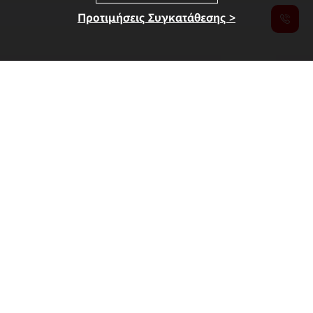
Προτιμήσεις Συγκατάθεσης >
Λανσάρισμα MWC 2026
Λύσεις για την εποχή της νοημοσύνης στις
βιομηχανίες
Advancing Industrial All Intelligence