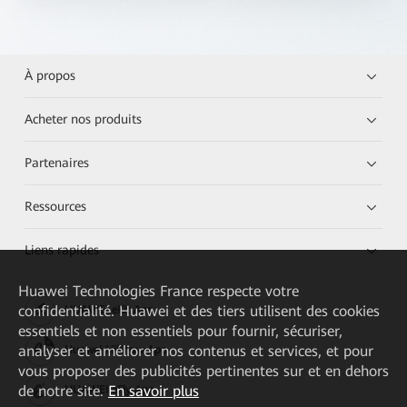
À propos
Acheter nos produits
Partenaires
Ressources
Liens rapides
Huawei Technologies France
respecte votre
confidentialité. Huawei et des tiers utilisent des cookies
HUAWEI eKit App
essentiels et non essentiels pour fournir, sécuriser,
analyser et améliorer nos contenus et services, et pour
Huawei HiKnow App
vous proposer des publicités pertinentes sur et en dehors
de notre site.
En savoir plus
HUAWEI eFly App