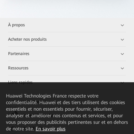
À propos
Acheter nos produits
Partenaires
Ressources
Liens rapides
Huawei Technologies France
respecte votre
confidentialité. Huawei et des tiers utilisent des cookies
HUAWEI eKit App
essentiels et non essentiels pour fournir, sécuriser,
analyser et améliorer nos contenus et services, et pour
Huawei HiKnow App
vous proposer des publicités pertinentes sur et en dehors
de notre site.
En savoir plus
HUAWEI eFly App