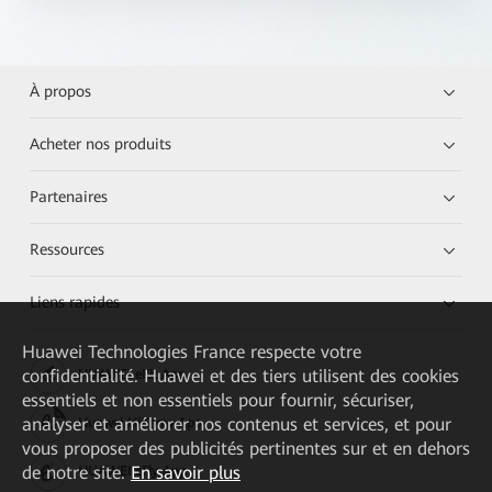
À propos
Acheter nos produits
Partenaires
Ressources
Liens rapides
Huawei Technologies France
respecte votre
confidentialité. Huawei et des tiers utilisent des cookies
HUAWEI eKit App
essentiels et non essentiels pour fournir, sécuriser,
analyser et améliorer nos contenus et services, et pour
Huawei HiKnow App
vous proposer des publicités pertinentes sur et en dehors
de notre site.
En savoir plus
HUAWEI eFly App