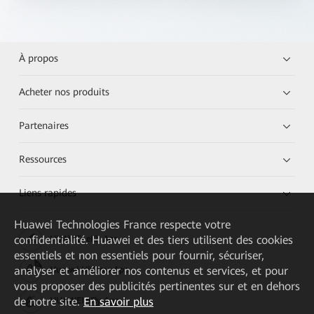
À propos
Acheter nos produits
Partenaires
Ressources
Liens rapides
Huawei Technologies France
respecte votre
confidentialité. Huawei et des tiers utilisent des cookies
HUAWEI eKit App
essentiels et non essentiels pour fournir, sécuriser,
analyser et améliorer nos contenus et services, et pour
Huawei HiKnow App
vous proposer des publicités pertinentes sur et en dehors
de notre site.
En savoir plus
HUAWEI eFly App