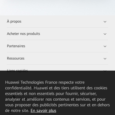
À propos
Acheter nos produits
Partenaires
Ressources
Liens rapides
Huawei Technologies France
respecte votre
confidentialité. Huawei et des tiers utilisent des cookies
HUAWEI eKit App
essentiels et non essentiels pour fournir, sécuriser,
analyser et améliorer nos contenus et services, et pour
Huawei HiKnow App
vous proposer des publicités pertinentes sur et en dehors
de notre site.
En savoir plus
HUAWEI eFly App