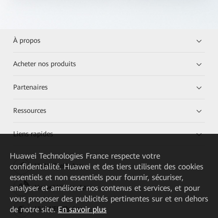
À propos
Acheter nos produits
Partenaires
Ressources
Liens rapides
Huawei Technologies France
respecte votre
confidentialité. Huawei et des tiers utilisent des cookies
HUAWEI eKit App
essentiels et non essentiels pour fournir, sécuriser,
analyser et améliorer nos contenus et services, et pour
Huawei HiKnow App
vous proposer des publicités pertinentes sur et en dehors
de notre site.
En savoir plus
HUAWEI eFly App