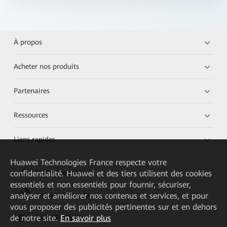
À propos
Acheter nos produits
Partenaires
Ressources
Liens rapides
Huawei Technologies France
respecte votre
confidentialité. Huawei et des tiers utilisent des cookies
HUAWEI eKit App
essentiels et non essentiels pour fournir, sécuriser,
analyser et améliorer nos contenus et services, et pour
Huawei HiKnow App
vous proposer des publicités pertinentes sur et en dehors
de notre site.
En savoir plus
HUAWEI eFly App