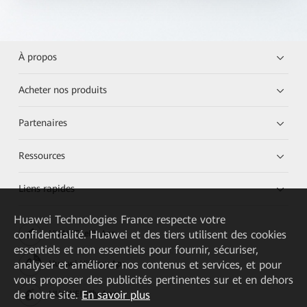
À propos
Acheter nos produits
Partenaires
Ressources
Liens rapides
Huawei Technologies France
respecte votre
confidentialité. Huawei et des tiers utilisent des cookies
HUAWEI eKit App
essentiels et non essentiels pour fournir, sécuriser,
analyser et améliorer nos contenus et services, et pour
Huawei HiKnow App
vous proposer des publicités pertinentes sur et en dehors
de notre site.
En savoir plus
HUAWEI eFly App