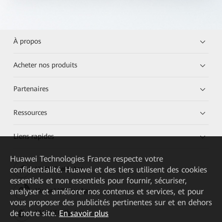
À propos
Acheter nos produits
Partenaires
Ressources
Liens rapides
Huawei Technologies France
respecte votre
confidentialité. Huawei et des tiers utilisent des cookies
HUAWEI eKit App
essentiels et non essentiels pour fournir, sécuriser,
analyser et améliorer nos contenus et services, et pour
Huawei HiKnow App
vous proposer des publicités pertinentes sur et en dehors
de notre site.
En savoir plus
HUAWEI eFly App