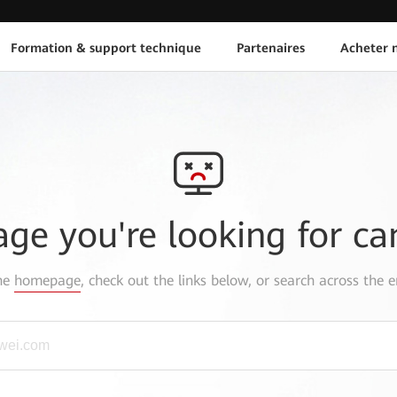
Formation & support technique
Partenaires
Acheter n
age you're looking for ca
the
homepage
, check out the links below, or search across the e