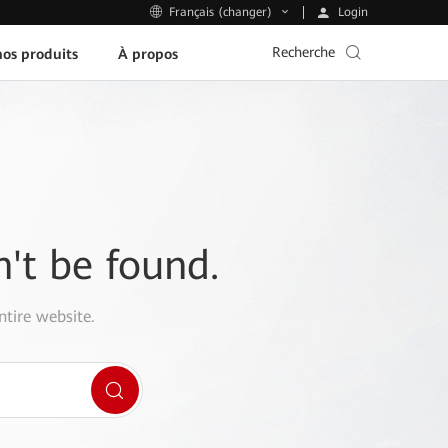
Login
Français (changer)
Recherche
os produits
À propos
n't be found.
ntire website.