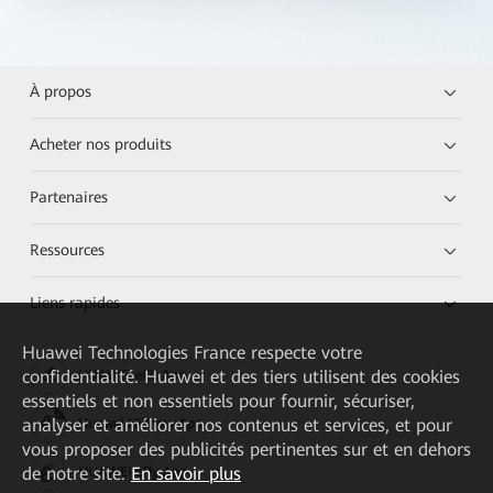
À propos
Acheter nos produits
Partenaires
Ressources
Liens rapides
Huawei Technologies France
respecte votre
confidentialité. Huawei et des tiers utilisent des cookies
HUAWEI eKit App
essentiels et non essentiels pour fournir, sécuriser,
analyser et améliorer nos contenus et services, et pour
Huawei HiKnow App
vous proposer des publicités pertinentes sur et en dehors
de notre site.
En savoir plus
HUAWEI eFly App