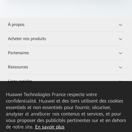
À propos
Acheter nos produits
Partenaires
Ressources
Liens rapides
Huawei Technologies France
respecte votre
confidentialité. Huawei et des tiers utilisent des cookies
HUAWEI eKit App
essentiels et non essentiels pour fournir, sécuriser,
analyser et améliorer nos contenus et services, et pour
Huawei HiKnow App
vous proposer des publicités pertinentes sur et en dehors
de notre site.
En savoir plus
HUAWEI eFly App