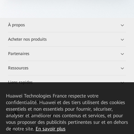
À propos
Acheter nos produits
Partenaires
Ressources
Liens rapides
Huawei Technologies France
respecte votre
confidentialité. Huawei et des tiers utilisent des cookies
HUAWEI eKit App
essentiels et non essentiels pour fournir, sécuriser,
analyser et améliorer nos contenus et services, et pour
Huawei HiKnow App
vous proposer des publicités pertinentes sur et en dehors
de notre site.
En savoir plus
HUAWEI eFly App