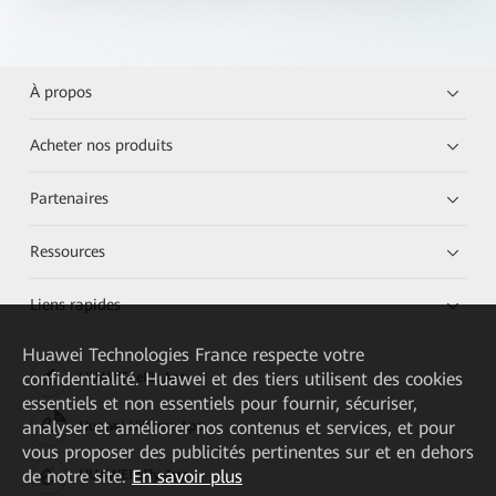
À propos
Acheter nos produits
Partenaires
Ressources
Liens rapides
Huawei Technologies France
respecte votre
confidentialité. Huawei et des tiers utilisent des cookies
HUAWEI eKit App
essentiels et non essentiels pour fournir, sécuriser,
analyser et améliorer nos contenus et services, et pour
Huawei HiKnow App
vous proposer des publicités pertinentes sur et en dehors
de notre site.
En savoir plus
HUAWEI eFly App