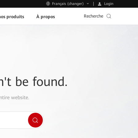
Login
Français (changer)
Recherche
os produits
À propos
n't be found.
ntire website.