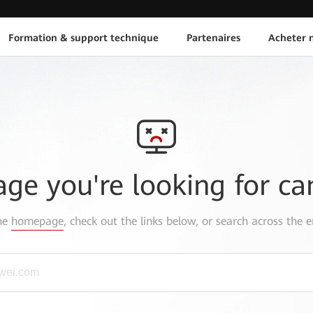
Formation & support technique
Partenaires
Acheter n
age you're looking for ca
the
homepage
, check out the links below, or search across the e